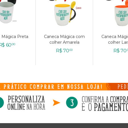
 Mágica Preta
 Mágica Preta
Caneca Mágica com
Caneca Mágica com
Caneca Mági
Caneca Mági
colher Amarela
colher Amarela
colher Lar
colher Lar
R$
R$
60
60
00
00
R$
R$
70
70
R$
R$
70
70
00
00