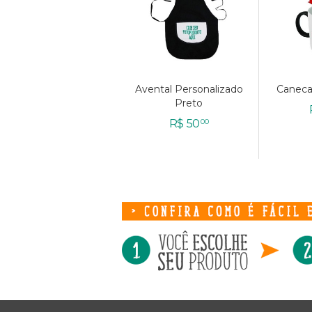
Avental Personalizado
Avental Personalizado
Caneca
Caneca
Preto
Preto
R$
R$
50
50
00
00