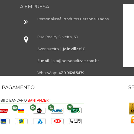
A EMPRESA
Personalizaê Produtos Personalizados
Rua Realcy Silveira, 63
Aventureiro |
Joinville/SC
E-mail:
loja@personalizae.com.br
WhatsApp
:
47 9 9626 5479
E PAGAMENTO
S