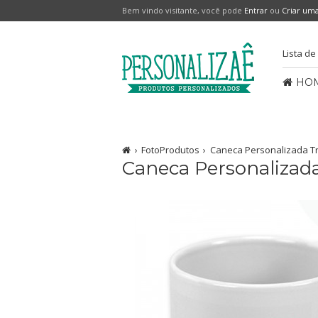
Bem vindo visitante, você pode
Entrar
ou
Criar um
Lista de
HO
FotoProdutos
Caneca Personalizada Tr
Caneca Personalizada