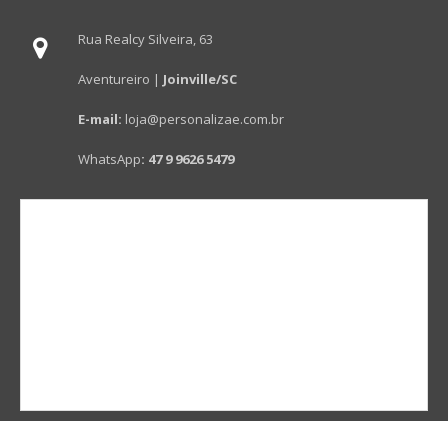
Rua Realcy Silveira, 63
Aventureiro |
Joinville/SC
E-mail:
loja@personalizae.com.br
WhatsApp
:
47 9 9626 5479