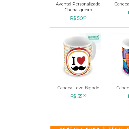
Avental Personalizado
Avental Personalizado
Caneca
Caneca
Churrasqueiro
Churrasqueiro
R$
R$
50
50
00
00
Caneca Love Bigode
Caneca Love Bigode
Canec
Canec
R$
R$
35
35
00
00