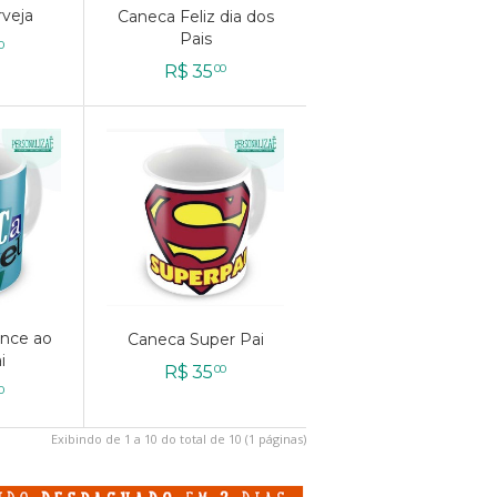
veja
veja
Caneca Feliz dia dos
Caneca Feliz dia dos
Pais
Pais
0
0
R$
R$
35
35
00
00
nce ao
nce ao
Caneca Super Pai
Caneca Super Pai
i
i
R$
R$
35
35
00
00
0
0
Exibindo de 1 a 10 do total de 10 (1 páginas)