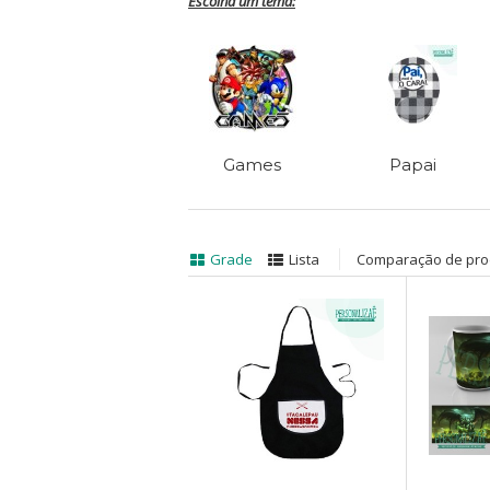
Escolha um tema:
Games
Papai
Grade
Lista
Comparação de prod