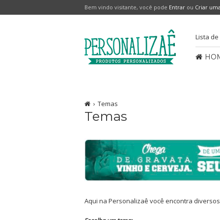
Bem vindo visitante, você pode
Entrar
ou
Criar um
Lista de
HO
Temas
Temas
Aqui na Personalizaê você encontra diversos 