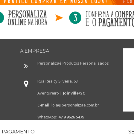
A EMPRESA
Personalizaê Produtos Personalizados
Rua Realcy Silveira, 63
Aventureiro |
Joinville/SC
E-mail:
loja@personalizae.com.br
WhatsApp
:
47 9 9626 5479
E PAGAMENTO
S