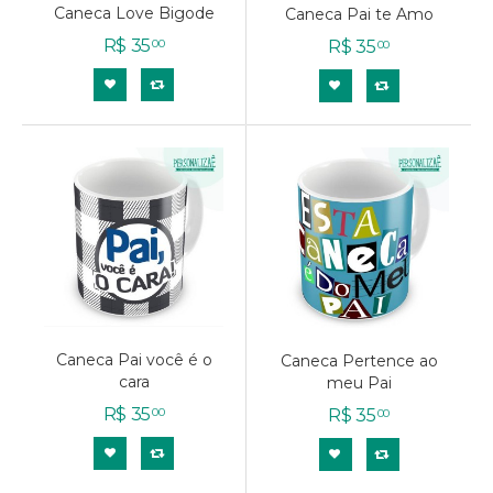
Caneca Love Bigode
Caneca Pai te Amo
R$
35
R$
35
00
00
Caneca Pai você é o
Caneca Pertence ao
cara
meu Pai
R$
35
R$
35
00
00